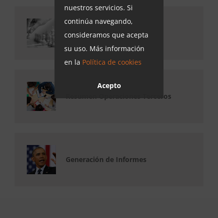
nuestros servicios. Si
continúa navegando,
Contratos & Finiquitos
consideramos que acepta
su uso. Más información
en la
Política de cookies
Acepto
Resumen Operaciones Terceros
Generación de Informes